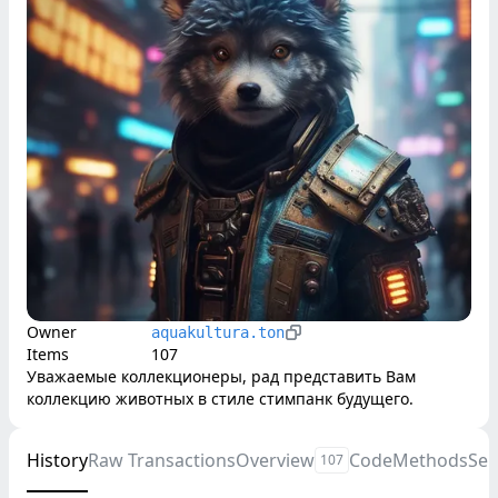
Owner
aquakultura.ton
Items
107
Уважаемые коллекционеры, рад представить Вам 
коллекцию животных в стиле стимпанк будущего.
History
Raw Transactions
Overview
Code
Methods
Se
107