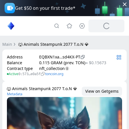
Get $50 on your first trade*
Main
🐺 Animals Steampunk 2077 T.o.N 💎
Address
EQBXN1xa…sd4KX-PT
Balance
0.115 GRAM (prev. TON)
≈ $0.15673
Contract type
nft_collection
Active
toncoin.org
0:573…e0a5f
🐺 Animals Steampunk 2077 T.o.N 💎
View on Getgems
Metadata